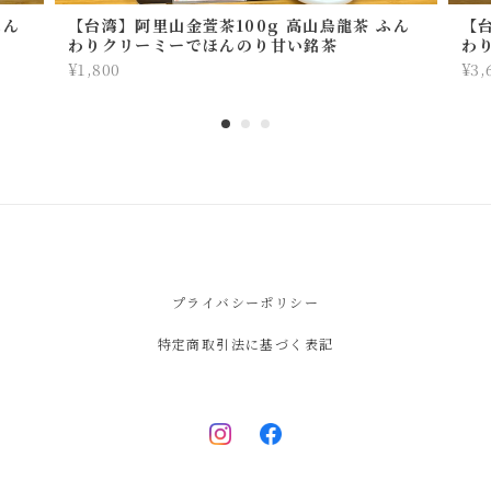
ふん
【台湾】阿里山金萱茶100g 高山烏龍茶 ふん
【
わりクリーミーでほんのり甘い銘茶
わ
¥1,800
¥3,
プライバシーポリシー
特定商取引法に基づく表記