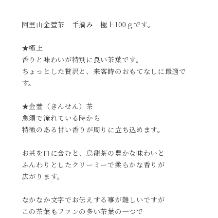
阿里山金萱茶 手摘み 極上100ｇです。
★極上
香りと味わいが特別に良い茶葉です。
ちょっとした贅沢と、来客時のおもてなしに最適で
す。
★金萱（きんせん）茶
急須で淹れている時から
特徴のある甘い香りが周りに立ち込めます。
お茶を口に含むと、烏龍茶の豊かな味わいと
ふんわりとしたクリーミーで柔らかな香りが
広がります。
なかなか文字でお伝えする事が難しいですが
この茶葉もファンの多い茶葉の一つで