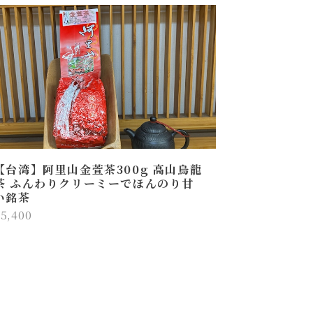
【台湾】阿里山金萱茶300g 高山烏龍
茶 ふんわりクリーミーでほんのり甘
い銘茶
5,400