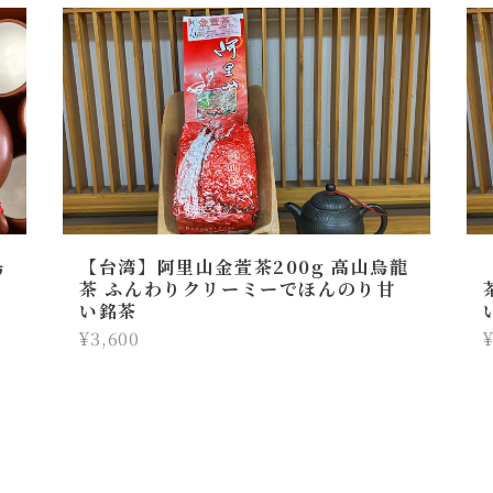
烏
【台湾】阿里山金萱茶200g 高山烏龍
茶 ふんわりクリーミーでほんのり甘
い銘茶
¥3,600
¥