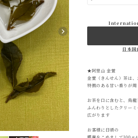
Internatio
日本国
★阿里山 金萱
金萱（きんせん）茶は、
特徴のある甘い香りが周
お茶を口に含むと、烏龍
ふんわりとしたクリーミ
広がります
お客様に日頃の
感謝をこめまして100ｇ4