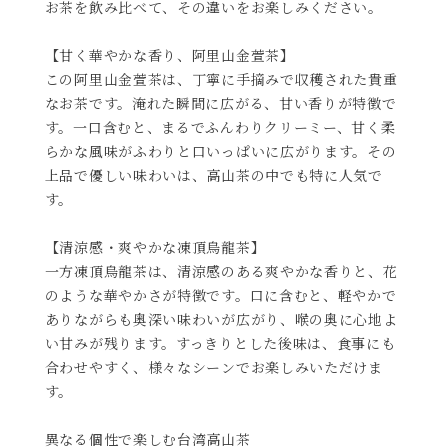
お茶を飲み比べて、その違いをお楽しみください。
【甘く華やかな香り、阿里山金萱茶】
この阿里山金萱茶は、丁寧に手摘みで収穫された貴重
なお茶です。淹れた瞬間に広がる、甘い香りが特徴で
す。一口含むと、まるでふんわりクリーミー、甘く柔
らかな風味がふわりと口いっぱいに広がります。その
上品で優しい味わいは、高山茶の中でも特に人気で
す。
【清涼感・爽やかな凍頂烏龍茶】
一方凍頂烏龍茶は、清涼感のある爽やかな香りと、花
のような華やかさが特徴です。口に含むと、軽やかで
ありながらも奥深い味わいが広がり、喉の奥に心地よ
い甘みが残ります。すっきりとした後味は、食事にも
合わせやすく、様々なシーンでお楽しみいただけま
す。
異なる個性で楽しむ台湾高山茶