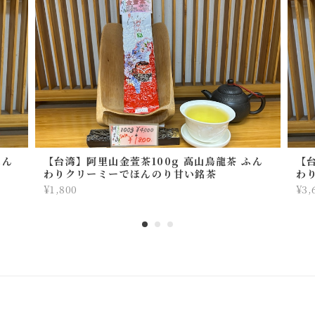
ふん
【台湾】阿里山金萱茶100g 高山烏龍茶 ふん
【
わりクリーミーでほんのり甘い銘茶
わ
¥1,800
¥3,
プライバシーポリシー