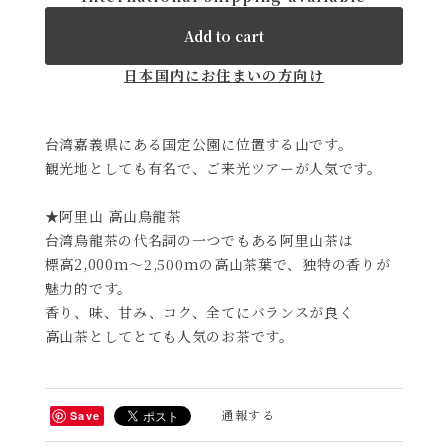
Add to cart
日本国内にお住まいの方向け
台湾嘉義県にある国定公園に位置する山です。
観光地としても有名で、ご来光ツアーが人気です。
★阿里山 高山烏龍茶
台湾烏龍茶の代名詞の一つでもある阿里山茶は
標高2,000m～2,500mの高山茶葉で、独特の香りが
魅力的です。
香り、味、甘み、コク、全てにバランスが良く
高山茶としてとても人気のお茶です。
通報する
Save