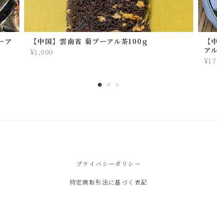
ーア
【中国】雲南省 菊プーアル茶100g
【
ア
¥1,000
¥17
プライバシーポリシー
特定商取引法に基づく表記